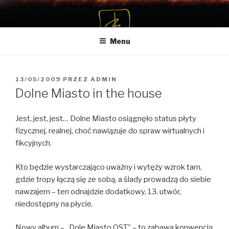
Przeskocz
do
treści
Menu
OPUBLIKOWANE
13/05/2009
PRZEZ
ADMIN
W
Dolne Miasto in the house
Jest, jest, jest… Dolne Miasto osiągnęło status płyty
fizycznej, realnej, choć nawiązuje do spraw wirtualnych i
fikcyjnych.
Kto będzie wystarczająco uważny i wytęży wzrok tam,
gdzie tropy łączą się ze sobą, a ślady prowadzą do siebie
nawzajem – ten odnajdzie dodatkowy, 13. utwór,
niedostępny na płycie.
Nowy album – „Dole Miasto OST” – to zabawa konwencją