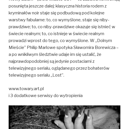
posunięta jeszcze dalej: klasyczna historia rodem z
kryminałów noir staje się podbudową pod kolejne
warstwy fabularne: to, co wymyślone, staje się niby-
prawdziwe; to, co niby-prawdziwe okazuje się istnieć w
świecie realnym; to, co istnieje w świecie realnym
prowadzi wprost do tego, co wymyślone. W „Dolnym
Mieście” Philip Marlowe spotyka Sławomira Borewicza –
a po wnikliwym śledztwie udaje im się ustalić, że
najprawdopodobniej są jedynie postaciami z
telewizyjnego serialu, oglądanego przez bohaterów
telewizyjnego serialu „Lost”.
www.towary.art.pl
i 3 dodatkowe serwisy do wytropienia