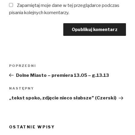
Zapamiętaj moje dane w tej przeglądarce podczas
pisania kolejnych komentarzy.
Nawigacja
POPRZEDNI
Poprzedni
wpisu
wpis
Dolne Miasto – premiera 13.05 – g.13.13
NASTĘPNY
Następny
wpis
„tekst spoko, zdjęcie nieco słabsze” (Czerski)
OSTATNIE WPISY